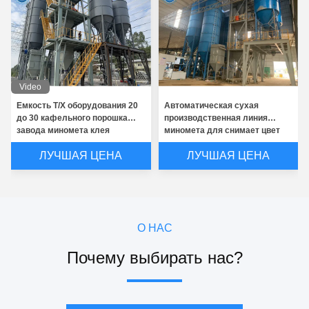
Video
Емкость Т/Х оборудования 20
Автоматическая сухая
до 30 кафельного порошка
производственная линия
завода миномета клея
миномета для снимает цвет
слипчивого сухого смешивая
пальто и стены подгонянный
ЛУЧШАЯ ЦЕНА
ЛУЧШАЯ ЦЕНА
замазкой
О НАС
Почему выбирать нас?