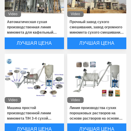
Video
Video
Автоматическая сухая
Прочный завод сухого
производственная линия
смешивания, завод огромного
миномета для кафельный
миномета сухого смешивания
слипчивый смешивать
дозируя
ЛУЧШАЯ ЦЕНА
ЛУЧШАЯ ЦЕНА
порошка гипсолита замазки
стены
Дисмоунтабле силосохранилище хранения цемента влагостойкое для сухих материалов порошка
Video
Video
Машина простой
Линия производства сухих
Оборудование большого миномета промышленного предприятия миномета сухого смешивания выхода смешивая
производственной линии
порошковых растворов на
миномета T/H 3-4 сухой
основе растворов на основе
Оборудование изготовленного на заказ стального песка суша меньше сушильщика роторного барабанчика расхода топлива
керамическая кафельная
растворов на основе
ЛУЧШАЯ ЦЕНА
ЛУЧШАЯ ЦЕНА
слипчивая смешивая
растворов на основе
Сушильщик промышленной машины сушильщика песка/барабанчика высокой эффективности 3 небольшой роторного