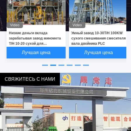
Video
Video
Низкие деньги вклада
Умный завод 10-30T/H 100KW
зарабатывая завод миномета
сухого смешивания смесителя
T/H 10-20 сухой для
вала двойника PLC
кафельный слипчивый
Лучшая цена
Лучшая цена
смешивать
СВЯЖИТЕСЬ С НАМИ