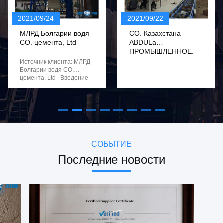
Оптовое портативное стальное силосохранилище цемента 60 тонн широко используя включает лестницу
2021/09/24
2021/09/22
Силосохранилище хранения пепла силосохранилища хранения цемента порошка с электрическим пылевым фильтром
МЛРД Болгарии водя
CO. Казахстана
CO. цемента, Ltd
ABDULa
Подгонянная емкость оптового хранения цемента гибкая для песка и пепла цемента
ПРОМЫШЛЕННОЕ,
Ltd.
Источник клиента: МЛРД
Дисмоунтабле силосохранилище хранения цемента влагостойкое для сухих материалов порошка
Болгарии водя CO.
цемента, Ltd Введение
Оборудование большого миномета промышленного предприятия миномета сухого смешивания выхода смешивая
клиента: Этот комплект
оборудования первая
Оборудование изготовленного на заказ стального песка суша меньше сушильщика роторного барабанчика расхода топлива
полная структура
крепления винта нашей
Сушильщик промышленной машины сушильщика песка/барабанчика высокой эффективности 3 небольшой роторного
компании в сухой
индустрии оборудования
миномета, и установка
проста, быстра,
СОБЫТИЕ
помогающая экономить
Последние новости
время и работ-
сбережения. Наша
компания не отправила
инженерам в место для
того чтобы направить
установку этого
комплекта оборудования,
а снабдила чертежи
установки, видео