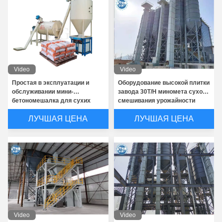
Video
Video
Простая в эксплуатации и
Оборудование высокой плитки
обслуживании мини-
завода 30T/H миномета сухого
бетономешалка для сухих
смешивания урожайности
строительных смесей, линия
слипчивое смешивая
ЛУЧШАЯ ЦЕНА
ЛУЧШАЯ ЦЕНА
по производству штукатурки,
шпаклевки, плиточного клея,
клея и затирки
Video
Video