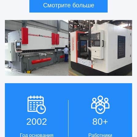
Смотрите больше
2002
80
+
Год основания
Работники