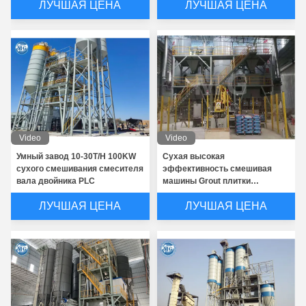
ЛУЧШАЯ ЦЕНА
ЛУЧШАЯ ЦЕНА
площадки
Video
Video
Умный завод 10-30T/H 100KW
Сухая высокая
сухого смешивания смесителя
эффективность смешивая
вала двойника PLC
машины Grout плитки
миномета 10-12T/H
ЛУЧШАЯ ЦЕНА
ЛУЧШАЯ ЦЕНА
полноавтоматическая